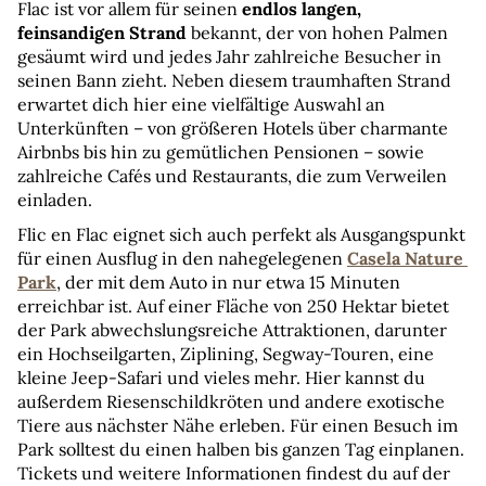
Flac ist vor allem für seinen 
endlos langen, 
feinsandigen Strand
 bekannt, der von hohen Palmen 
gesäumt wird und jedes Jahr zahlreiche Besucher in 
seinen Bann zieht. Neben diesem traumhaften Strand 
erwartet dich hier eine vielfältige Auswahl an 
Unterkünften – von größeren Hotels über charmante 
Airbnbs bis hin zu gemütlichen Pensionen – sowie 
zahlreiche Cafés und Restaurants, die zum Verweilen 
einladen.
Flic en Flac eignet sich auch perfekt als Ausgangspunkt 
für einen Ausflug in den nahegelegenen 
Casela Nature 
Park
, der mit dem Auto in nur etwa 15 Minuten 
erreichbar ist. Auf einer Fläche von 250 Hektar bietet 
der Park abwechslungsreiche Attraktionen, darunter 
ein Hochseilgarten, Ziplining, Segway-Touren, eine 
kleine Jeep-Safari und vieles mehr. Hier kannst du 
außerdem Riesenschildkröten und andere exotische 
Tiere aus nächster Nähe erleben. Für einen Besuch im 
Park solltest du einen halben bis ganzen Tag einplanen. 
Tickets und weitere Informationen findest du auf der 