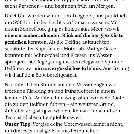
sechs Personen – und beginnen früh am Morgen.
Um 4 Uhr wurden wir im Hotel abgeholt, um pünktlich 
um 5:30 Uhr in der Bucht von Tamarin zu sein. Mit 
einem Schnellboot ging es hinaus aufs Meer, wo wir 
einen atemberaubenden Blick auf die bergige Küste 
genießen
 konnten. Als die Delfine auftauchten, 
schaltete der Kapitän den Motor ab. Mutige Gäste 
konnten mit Schnorchel und Flossen ins Wasser 
springen. Die Begegnung mit den eleganten Spinner-
Delfinen war 
ein unvergessliches Erlebnis
. Ausrüstung 
wird auf dem Boot bereitgestellt.
Nach der tollen Stunde auf dem Wasser zogen wir 
trockene Kleidung an und frühstückten in einem 
kleinen Café. Auf dem Rückweg sahen wir viele Boote, 
die zu den Delfinen fuhren – ein weiterer Grund, 
Anbieter sorgfältig zu wählen. Roman Duda und sein 
Team sind absolut empfehlenswert. 
Unser Tipp: 
Vergiss deine Unterwasserkamera nicht, 
um dieses einmalige Erlebnis festzuhalten!