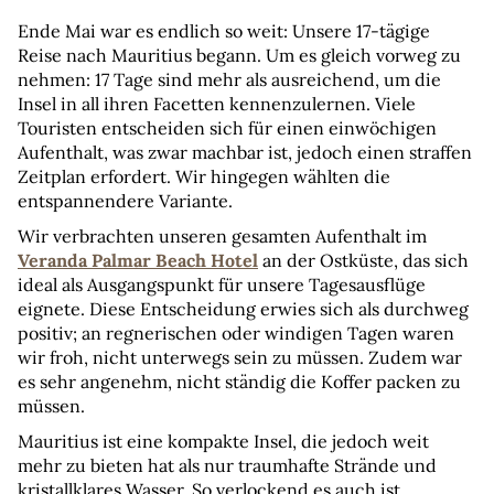
Ende Mai war es endlich so weit: Unsere 17-tägige 
Reise nach Mauritius begann. Um es gleich vorweg zu 
nehmen: 17 Tage sind mehr als ausreichend, um die 
Insel in all ihren Facetten kennenzulernen. Viele 
Touristen entscheiden sich für einen einwöchigen 
Aufenthalt, was zwar machbar ist, jedoch einen straffen 
Zeitplan erfordert. Wir hingegen wählten die 
entspannendere Variante.
Wir verbrachten unseren gesamten Aufenthalt im 
Veranda Palmar Beach Hotel
 an der Ostküste, das sich 
ideal als Ausgangspunkt für unsere Tagesausflüge 
eignete. Diese Entscheidung erwies sich als durchweg 
positiv; an regnerischen oder windigen Tagen waren 
wir froh, nicht unterwegs sein zu müssen. Zudem war 
es sehr angenehm, nicht ständig die Koffer packen zu 
müssen.
Mauritius ist eine kompakte Insel, die jedoch weit 
mehr zu bieten hat als nur traumhafte Strände und 
kristallklares Wasser. So verlockend es auch ist, 