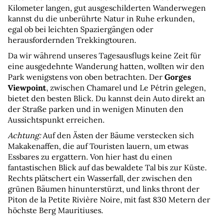
Kilometer langen, gut ausgeschilderten Wanderwegen 
kannst du die unberührte Natur in Ruhe erkunden, 
egal ob bei leichten Spaziergängen oder 
herausfordernden Trekkingtouren.
Da wir während unseres Tagesausflugs keine Zeit für 
eine ausgedehnte Wanderung hatten, wollten wir den 
Park wenigstens von oben betrachten. Der 
Gorges 
Viewpoint
, zwischen Chamarel und Le Pétrin gelegen, 
bietet den besten Blick. Du kannst dein Auto direkt an 
der Straße parken und in wenigen Minuten den 
Aussichtspunkt erreichen.
Achtung: 
Auf den Ästen der Bäume verstecken sich 
Makakenaffen, die auf Touristen lauern, um etwas 
Essbares zu ergattern. Von hier hast du einen 
fantastischen Blick auf das bewaldete Tal bis zur Küste. 
Rechts plätschert ein Wasserfall, der zwischen den 
grünen Bäumen hinunterstürzt, und links thront der 
Piton de la Petite Rivière Noire, mit fast 830 Metern der 
höchste Berg Mauritiuses.