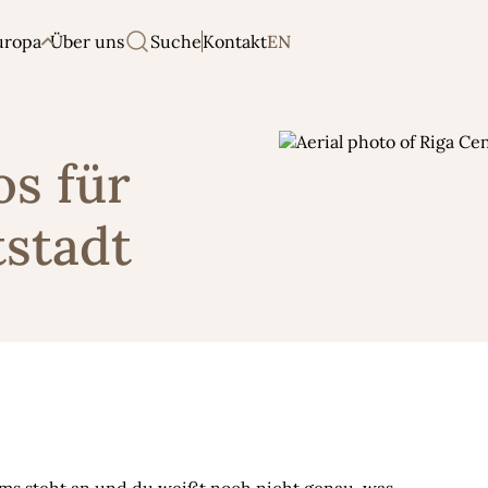
uropa
Über uns
Suche
Kontakt
EN
os für
tstadt