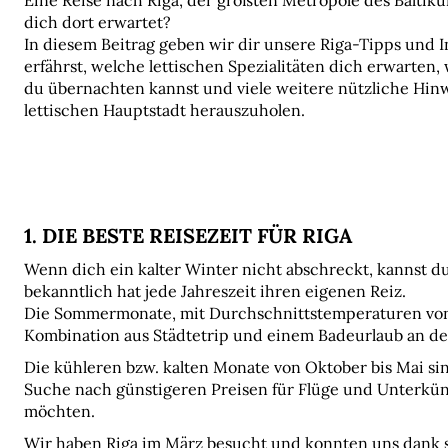
Eine Reise nach Riga, der größten Metropole des Baltiku
dich dort erwartet? 
In diesem Beitrag geben wir dir unsere Riga-Tipps und In
erfährst, welche lettischen Spezialitäten dich erwarten,
du übernachten kannst und viele weitere nützliche Hinwe
lettischen Hauptstadt herauszuholen.
1. DIE BESTE REISEZEIT FÜR RIGA
Wenn dich ein kalter Winter nicht abschreckt, kannst du
bekanntlich hat jede Jahreszeit ihren eigenen Reiz. 
Die Sommermonate, mit Durchschnittstemperaturen von 2
Kombination aus Städtetrip und einem Badeurlaub an de
Die kühleren bzw. kalten Monate von Oktober bis Mai sind
Suche nach günstigeren Preisen für Flüge und Unterkün
möchten.
Wir haben Riga im März besucht und konnten uns dank s