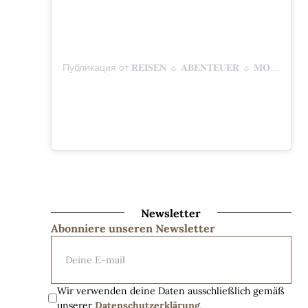
Публикация от 𝐑𝐄𝐈𝐒𝐄𝐍 ☼ 𝐀𝐁𝐄𝐍𝐓𝐄𝐔𝐄𝐑 ☼ 𝐌𝐎𝐌𝐄𝐍𝐓𝐄 (@mitunsaufreisen)
Newsletter
Abonniere unseren Newsletter
Wir verwenden deine Daten ausschließlich gemäß 
unserer 
Datenschutzerklärung
. 