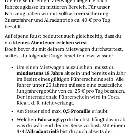
Die Preise für einen Mietwagen liegen je nach 
Fahrzeugklasse im mittleren Bereich. Für unser 
Fahrzeug haben wir mit Vollkaskoversicherung, 
Zusatzfahrer und Allradantrieb ca. 40 € pro Tag 
bezahlt.
Auf eigene Faust bedeutet auch gleichzeitig, dass du 
ein 
kleines Abenteuer erleben wirst.
Doch bevor du mit deinem Mietwagen durchstartest, 
solltest du folgende Dinge beachten bzw. wissen:
Um einen Mietwagen auszuleihen, musst du 
mindestens 18 Jahre
 alt sein und bereits ein Jahr 
im Besitz eines gültigen Führerscheins sein. Alle 
Fahrer unter 25 Jahren müssen eine zusätzliche 
Jungfahrergebühr von ca. 25 € pro Tag bezahlen.
Der internationale Führerschein wird in Costa 
Rica i. d. R. nicht verlangt.
Am Steuer sind max. 
0,5 Promille 
erlaubt
Welchen 
Fahrzeugtyp
 du buchst, hängt davon ab, 
was du während deiner Reise vorhast. Mit einem 
4×4 (Allradantrieb)
 bist du auch abseits der 