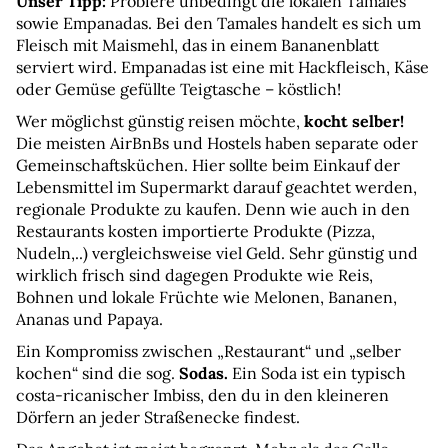
Unser Tipp:
 Probiere unbedingt die lokalen Tamales 
sowie Empanadas. Bei den Tamales handelt es sich um 
Fleisch mit Maismehl, das in einem Bananenblatt 
serviert wird. Empanadas ist eine mit Hackfleisch, Käse 
oder Gemüse gefüllte Teigtasche – köstlich!
Wer möglichst günstig reisen möchte, 
kocht selber!
Die meisten AirBnBs und Hostels haben separate oder 
Gemeinschaftsküchen. Hier sollte beim Einkauf der 
Lebensmittel im Supermarkt darauf geachtet werden, 
regionale Produkte zu kaufen. Denn wie auch in den 
Restaurants kosten importierte Produkte (Pizza, 
Nudeln,..) vergleichsweise viel Geld. Sehr günstig und 
wirklich frisch sind dagegen Produkte wie Reis, 
Bohnen und lokale Früchte wie Melonen, Bananen, 
Ananas und Papaya.
Ein Kompromiss zwischen „Restaurant“ und „selber 
kochen“ sind die sog. 
Sodas.
 Ein Soda ist ein typisch 
costa-ricanischer Imbiss, den du in den kleineren 
Dörfern an jeder Straßenecke findest.