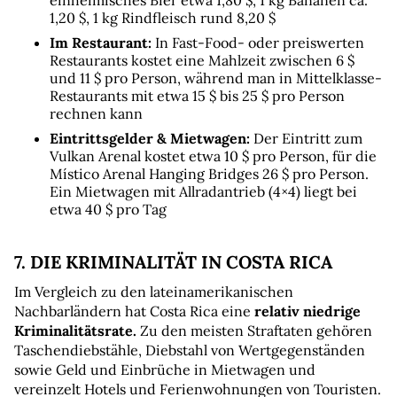
einheimisches Bier etwa 1,80 $, 1 kg Bananen ca. 
1,20 $, 1 kg Rindfleisch rund 8,20 $
Im Restaurant:
 In Fast-Food- oder preiswerten 
Restaurants kostet eine Mahlzeit zwischen 6 $ 
und 11 $ pro Person, während man in Mittelklasse-
Restaurants mit etwa 15 $ bis 25 $ pro Person 
rechnen kann
Eintrittsgelder & Mietwagen:
 Der Eintritt zum 
Vulkan Arenal kostet etwa 10 $ pro Person, für die 
Místico Arenal Hanging Bridges 26 $ pro Person. 
Ein Mietwagen mit Allradantrieb (4×4) liegt bei 
etwa 40 $ pro Tag
7. DIE KRIMINALITÄT IN COSTA RICA
Im Vergleich zu den lateinamerikanischen 
Nachbarländern hat Costa Rica eine 
relativ niedrige 
Kriminalitätsrate.
 Zu den meisten Straftaten gehören 
Taschendiebstähle, Diebstahl von Wertgegenständen 
sowie Geld und Einbrüche in Mietwagen und 
vereinzelt Hotels und Ferienwohnungen von Touristen.