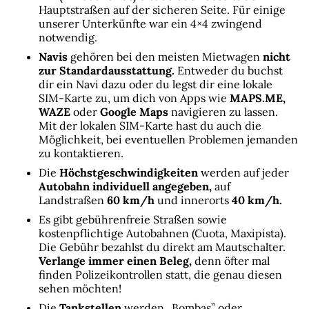
Hauptstraßen auf der sicheren Seite. Für einige 
unserer Unterkünfte war ein 4×4 zwingend 
notwendig.
Navis
 gehören bei den meisten Mietwagen 
nicht 
zur Standardausstattung.
 Entweder du buchst 
dir ein Navi dazu oder du legst dir eine lokale 
SIM-Karte zu, um dich von Apps wie 
MAPS.ME,
WAZE
 oder 
Google Maps
 navigieren zu lassen. 
Mit der lokalen SIM-Karte hast du auch die 
Möglichkeit, bei eventuellen Problemen jemanden 
zu kontaktieren.
Die 
Höchstgeschwindigkeiten
 werden auf jeder 
Autobahn individuell angegeben,
 auf 
Landstraßen 
60 km/h
 und innerorts 
40 km/h.
Es gibt gebührenfreie Straßen sowie 
kostenpflichtige Autobahnen (Cuota, Maxipista). 
Die Gebühr bezahlst du direkt am Mautschalter. 
Verlange immer einen Beleg,
 denn öfter mal 
finden Polizeikontrollen statt, die genau diesen 
sehen möchten!
Die 
Tankstellen
 werden „Bombas” oder 