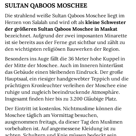
SULTAN QABOOS MOSCHEE
Die strahlend weiße Sultan Qaboos Moschee liegt im 
Herzen von Salalah und wird oft als 
kleine Schwester 
der größeren Sultan Qaboos Moschee in Maskat
bezeichnet. Aufgrund der zwei imposanten Minarette 
ist sie bereits aus der Ferne gut sichtbar und zählt zu 
den wichtigsten religiösen Bauwerken der Region.
Besonders ins Auge fällt die 36 Meter hohe Kuppel in 
der Mitte der Moschee. Auch im Inneren hinterlässt 
das Gebäude einen bleibenden Eindruck. Der große 
Hauptsaal, ein riesiger handgewebter Teppich und die 
prächtigen Kronleuchter verleihen der Moschee eine 
ruhige und zugleich beeindruckende Atmosphäre. 
Insgesamt finden hier bis zu 3.200 Gläubige Platz.
Der Eintritt ist kostenlos. Nichtmuslime können die 
Moschee täglich am Vormittag besuchen, 
ausgenommen freitags, da dieser Tag den Muslimen 
vorbehalten ist. Auf angemessene Kleidung ist zu 
achten. Schultern und Knie müssen bedeckt sein, 