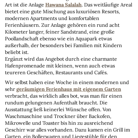
Art ist die Anlage 
Hawana Salalah
. Das weitläufige Areal 
bietet eine gute Mischung aus luxuriösen Resorts, 
modernen Apartments und komfortablen 
Ferienhäusern. Zur Anlage gehören ein rund acht 
Kilometer langer, feiner Sandstrand, eine große 
Poollandschaft ebenso wie ein Aquapark etwas 
außerhalb, der besonders bei Familien mit Kindern 
beliebt ist.
Ergänzt wird das Angebot durch eine charmante 
Hafenpromenade mit kleinen, wenn auch etwas 
teureren Geschäften, Restaurants und Cafés.
Wir selbst haben eine Woche in einem modernen und 
sehr 
geräumigen Ferienhaus mit eigenem Garten
verbracht, das wirklich alles bot, was man für einen 
rundum gelungenen Aufenthalt braucht. Die 
Ausstattung ließ keinerlei Wünsche offen. Von 
Waschmaschine und Trockner über Backofen, 
Mikrowelle und Toaster bis hin zu ausreichend 
Geschirr war alles vorhanden. Dazu kamen ein Grill im 
Garten, ein Bollerwagen und Liegestühle für den 